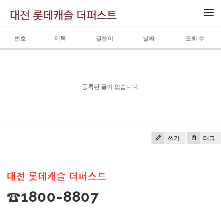
메뉴 건너뛰기
번호
제목
글쓴이
날짜
조회 수
등록된 글이 없습니다.
쓰기
태그
대전 롯데캐슬 더퍼스트
☎1800-8807